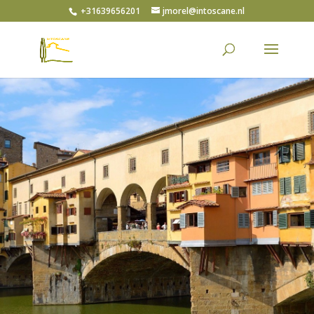
+31639656201
jmorel@intoscane.nl