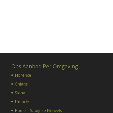
Ons Aanbod Per Omgeving
Florence
Chianti
Siena
Umbrie
Rome – Sabijnse Heuvels