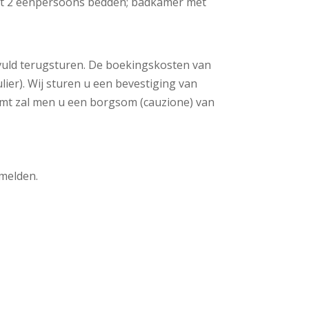
et 2 eenpersoons bedden; badkamer met
gevuld terugsturen. De boekingskosten van
ier). Wij sturen u een bevestiging van
komt zal men u een borgsom (cauzione) van
 melden.