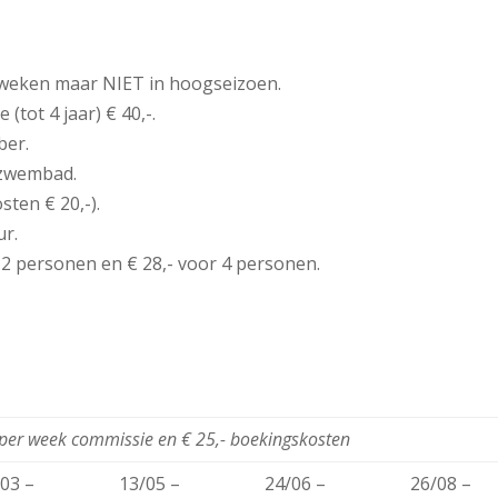
 weken maar NIET in hoogseizoen.
(tot 4 jaar) € 40,-.
ber.
 zwembad.
ten € 20,-).
ur.
 2 personen en € 28,- voor 4 personen.
- per week commissie en € 25,- boekingskosten
03 –
13/05 –
24/06 –
26/08 –