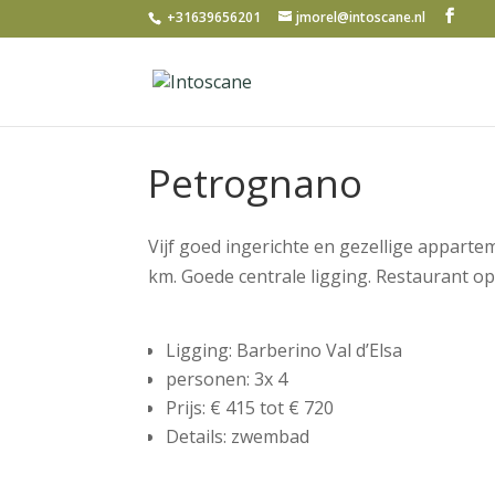
+31639656201
jmorel@intoscane.nl
Petrognano
Vijf goed ingerichte en gezellige apparte
km. Goede centrale ligging. Restaurant op
Ligging:
Barberino Val d’Elsa
personen:
3x 4
Prijs:
€ 415 tot € 720
Details:
zwembad