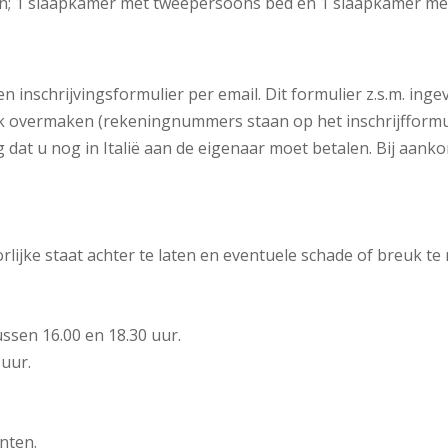
n; 1 slaapkamer met tweepersoons bed en 1 slaapkamer m
n inschrijvingsformulier per email. Dit formulier z.s.m. in
ek overmaken (rekeningnummers staan op het inschrijfformul
dat u nog in Italië aan de eigenaar moet betalen. Bij aan
ijke staat achter te laten en eventuele schade of breuk te
ssen 16.00 en 18.30 uur.
 uur.
nten.