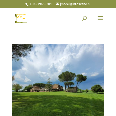
+31639656201
jmorel@intoscane.nl