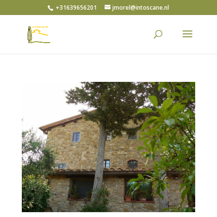
+31639656201
jmorel@intoscane.nl